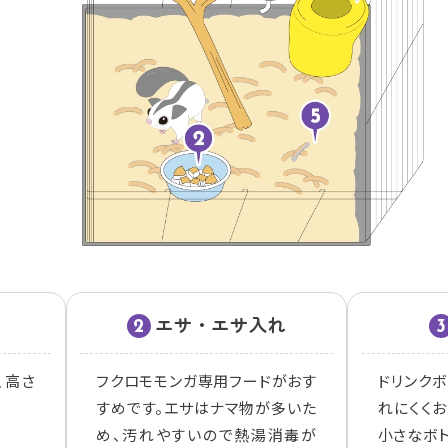
エサ・エサ入れ
2
3
、高さ
フクロモモンガ専用フードがおす
ドリンク
すめです。エサはナマ物が多いた
れにくく
め、汚れやすいので熱湯消毒が
小さなボ