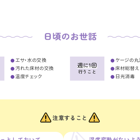
エサ・水の交換
ケージの丸
週に1回
汚れた床材の交換
床材総替え
行うこと
温度チェック
日光消毒
注意すること
っとしておいて
温度変動が
ないよ