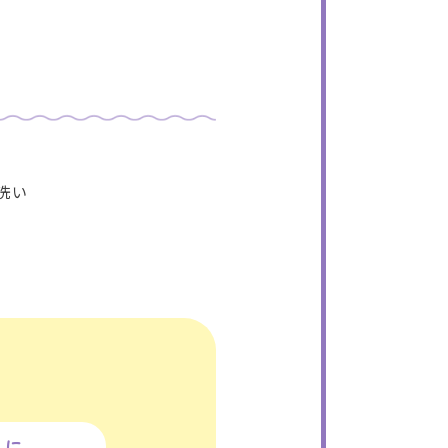
洗い
うに