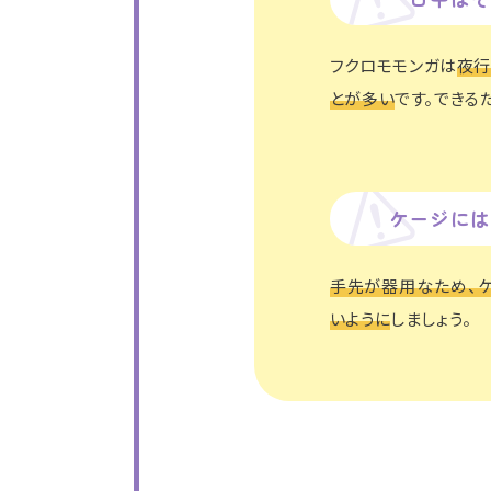
フクロモモンガは
夜行
とが多い
です。できる
ケージには
手先が器用なため、
いように
しましょう。