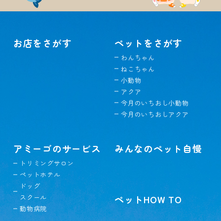
お店をさがす
ペットをさがす
わんちゃん
ねこちゃん
小動物
アクア
今月のいちおし小動物
今月のいちおしアクア
アミーゴのサービス
みんなのペット自慢
トリミングサロン
ペットホテル
ドッグ
スクール
ペットHOW TO
動物病院