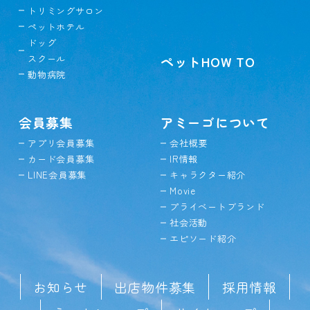
トリミングサロン
ペットホテル
ドッグ
スクール
ペットHOW TO
動物病院
会員募集
アミーゴについて
アプリ会員募集
会社概要
カード会員募集
IR情報
LINE会員募集
キャラクター紹介
Movie
プライベートブランド
社会活動
エピソード紹介
お知らせ
出店物件募集
採用情報