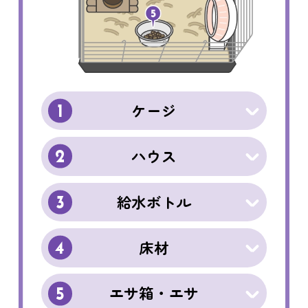
ケージ
1
ハウス
2
給水ボトル
3
床材
4
エサ箱・エサ
5