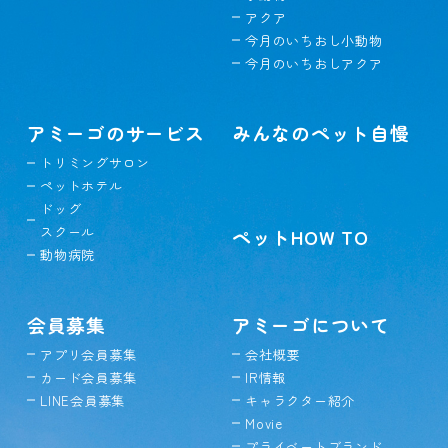
アクア
今月のいちおし小動物
今月のいちおしアクア
アミーゴのサービス
みんなのペット自慢
トリミングサロン
ペットホテル
ドッグ
スクール
ペットHOW TO
動物病院
会員募集
アミーゴについて
アプリ会員募集
会社概要
カード会員募集
IR情報
LINE会員募集
キャラクター紹介
Movie
プライベートブランド