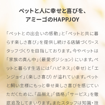
ペットと人に幸せと喜びを、
アミーゴのHAPPJOY
「ペットとの出会いの感動」と「ペットと共に暮
らす楽しさ喜び」を
提供し続ける店舗づくり・ス
タッフづくりを目指しております。
今やペットは
「家族の真ん中」（最愛ポジション）にいます。
ペ
ットと暮らす生活には「ハピネス」（幸せ）と「エ
ンジョイ」（楽しさ喜び）が溢れています。
ペット
と飼い主様にもっと幸せ楽しさ喜びを感じてい
ただくために、
「品揃え」「価格」「サービス」を徹
底追及してまいります。またスタッフは知識・技