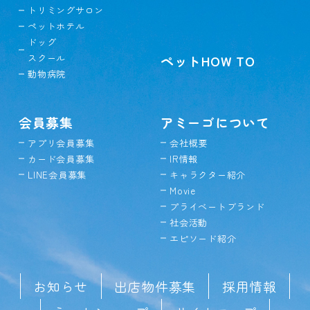
トリミングサロン
ペットホテル
ドッグ
スクール
ペットHOW TO
動物病院
会員募集
アミーゴについて
アプリ会員募集
会社概要
カード会員募集
IR情報
LINE会員募集
キャラクター紹介
Movie
プライベートブランド
社会活動
エピソード紹介
お知らせ
出店物件募集
採用情報