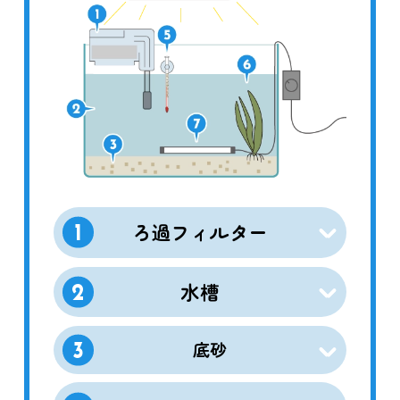
ろ過フィルター
1
水槽
2
底砂
3