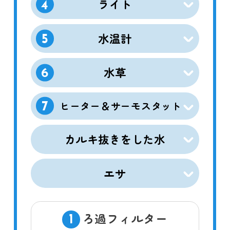
ライト
4
水温計
5
水草
6
ヒーター＆サーモスタット
7
カルキ抜きをした水
エサ
ろ過フィルター
1