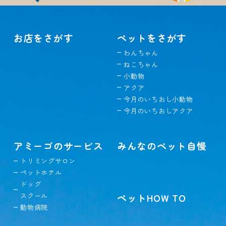
お店をさがす
ペットをさがす
わんちゃん
ねこちゃん
小動物
アクア
今月のいちおし小動物
今月のいちおしアクア
アミーゴのサービス
みんなのペット自慢
トリミングサロン
ペットホテル
ドッグ
スクール
ペットHOW TO
動物病院