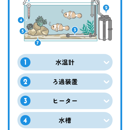
水温計
1
ろ過装置
2
ヒーター
3
水槽
4