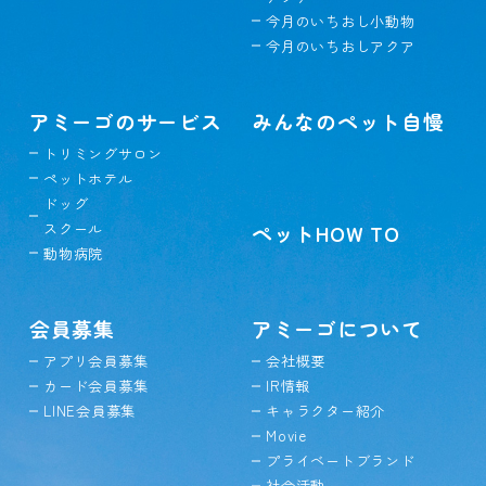
今月のいちおし小動物
今月のいちおしアクア
アミーゴのサービス
みんなのペット自慢
トリミングサロン
ペットホテル
ドッグ
スクール
ペットHOW TO
動物病院
会員募集
アミーゴについて
アプリ会員募集
会社概要
カード会員募集
IR情報
LINE会員募集
キャラクター紹介
Movie
プライベートブランド
社会活動