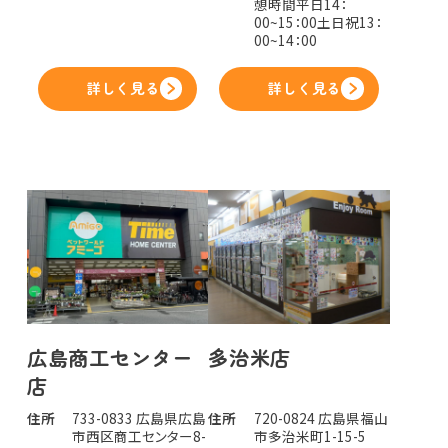
憩時間平日14：
00~15：00土日祝13：
00~14：00
詳しく見る
詳しく見る
広島商工センター
多治米店
店
住所
733-0833 広島県広島
住所
720-0824 広島県福山
市西区商工センター8-
市多治米町1-15-5