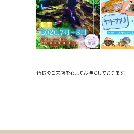
皆様のご来店を心よりお待ちしております！