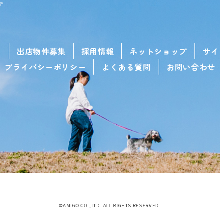
ア
せ
出店物件募集
採用情報
ネットショップ
サイ
プライバシーポリシー
よくある質問
お問い合わせ
©AMIGO CO.,LTD. ALL RIGHTS RESERVED.