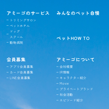
アミーゴのサービス
みんなのペット自慢
トリミングサロン
ペットホテル
ドッグ
スクール
ペットHOW TO
動物病院
会員募集
アミーゴについて
アプリ会員募集
会社概要
カード会員募集
IR情報
LINE会員募集
キャラクター紹介
Movie
プライベートブランド
社会活動
エピソード紹介