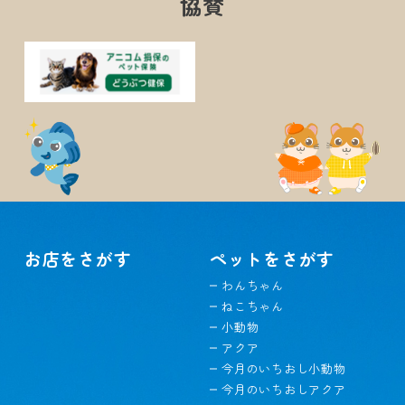
協賛
お店をさがす
ペットをさがす
わんちゃん
ねこちゃん
小動物
アクア
今月のいちおし小動物
今月のいちおしアクア