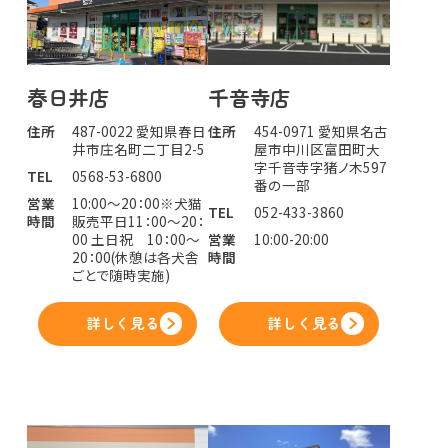
春日井店
千音寺店
住所
487-0022 愛知県春日
住所
454-0971 愛知県名古
井市庄名町二丁目2-5
屋市中川区富田町大
字千音寺字猪ノ木597
TEL
0568-53-6800
番の一部
営業
10:00～20：00※犬猫
TEL
052-433-3860
時間
販売平日11：00～20：
00 土日祝 10：00～
営業
10:00-20:00
20：00(休憩は各犬舎
時間
ごとで随時実施)
詳しく見る
詳しく見る