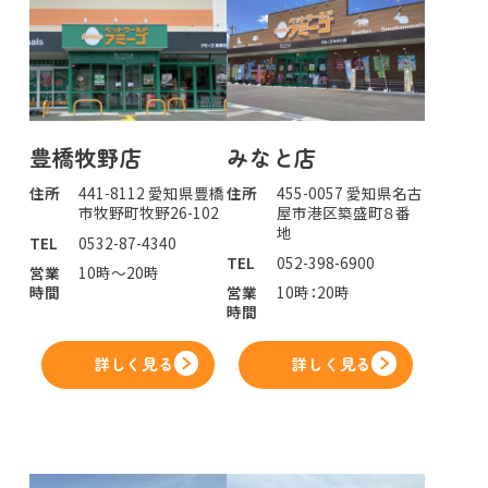
豊橋牧野店
みなと店
住所
441-8112 愛知県豊橋
住所
455-0057 愛知県名古
市牧野町牧野26-102
屋市港区築盛町８番
地
TEL
0532-87-4340
TEL
052-398-6900
営業
10時～20時
時間
営業
10時：20時
時間
詳しく見る
詳しく見る