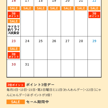
16
17
18
19
20
21
22
SALE
SALE
SALE
SALE
SALE
SALE
SALE
31
3
3
倍
倍
ポイント
ポイント
SALE
ヤドカリ
釣り アイ
ス試食会
23
24
25
26
27
28
29
SALE
3
倍
ポイント
30
31
ポイント3倍デー
3
倍ポイント
毎月3日・13日・23日・第3日曜日と11日（わんわんデー）・22日（にゃ
んにゃんデー）はポイントが3倍！
SALE
セール期間中