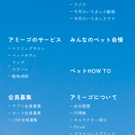
アクア
今月のいちおし小動物
今月のいちおしアクア
アミーゴのサービス
みんなのペット自慢
トリミングサロン
ペットホテル
ドッグ
スクール
ペットHOW TO
動物病院
会員募集
アミーゴについて
アプリ会員募集
会社概要
カード会員募集
IR情報
LINE会員募集
キャラクター紹介
Movie
プライベートブランド