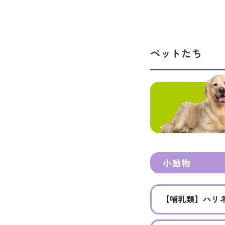
ペットたち
小動物
【哺乳類】ハリ