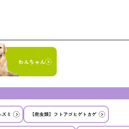
わんちゃん
ネズミ
【爬虫類】フトアゴヒゲトカゲ