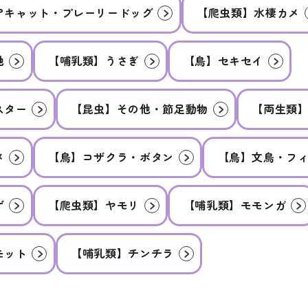
アキャット・プレーリードッグ
【爬虫類】水棲カメ
他
【哺乳類】うさぎ
【鳥】セキセイ
スター
【昆虫】その他・節足動物
【両生類
メ
【鳥】コザクラ・ボタン
【鳥】文鳥・フ
ゲ
【爬虫類】ヤモリ
【哺乳類】モモンガ
モット
【哺乳類】チンチラ