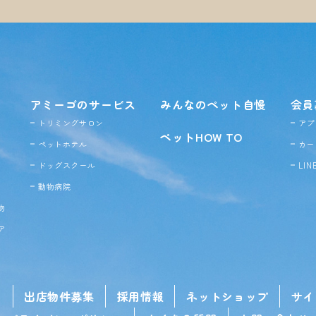
アミーゴのサービス
みんなのペット自慢
会員
トリミングサロン
アプ
ペットHOW TO
ペットホテル
カー
ドッグ
スクール
LI
動物病院
物
ア
せ
出店物件募集
採用情報
ネットショップ
サイ