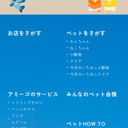
お店をさがす
ペットをさがす
わんちゃん
ねこちゃん
小動物
アクア
今月のいちおし小動物
今月のいちおしアクア
アミーゴのサービス
みんなのペット自慢
トリミングサロン
ペットホテル
ドッグ
スクール
ペットHOW TO