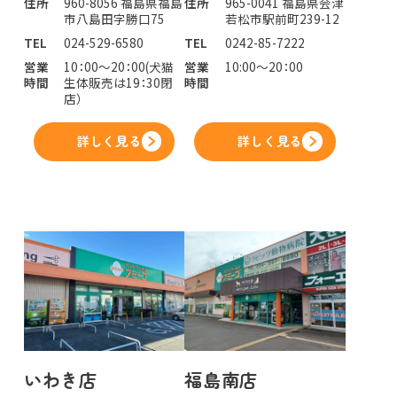
住所
960-8056 福島県福島
住所
965-0041 福島県会津
市八島田字勝口75
若松市駅前町239-12
TEL
024-529-6580
TEL
0242-85-7222
営業
10：00～20：00(犬猫
営業
10:00～20：00
時間
生体販売は19：30閉
時間
店）
詳しく見る
詳しく見る
いわき店
福島南店