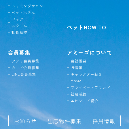
トリミングサロン
ペットホテル
ドッグ
スクール
ペットHOW TO
動物病院
会員募集
アミーゴについて
アプリ会員募集
会社概要
カード会員募集
IR情報
LINE会員募集
キャラクター紹介
Movie
プライベートブランド
社会活動
エピソード紹介
お知らせ
出店物件募集
採用情報