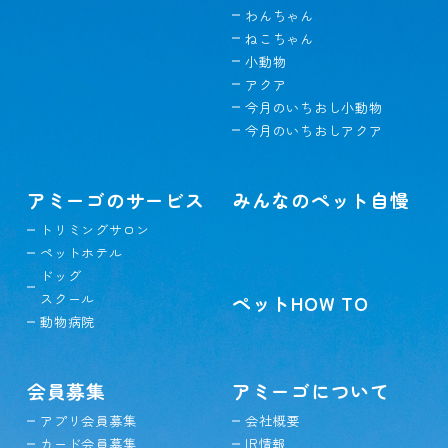
わんちゃん
ねこちゃん
小動物
アクア
今月のいちおし小動物
今月のいちおしアクア
アミーゴのサービス
みんなのペット自慢
トリミングサロン
ペットホテル
ドッグ
スクール
ペットHOW TO
動物病院
会員募集
アミーゴについて
アプリ会員募集
会社概要
カード会員募集
IR情報