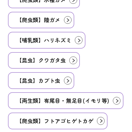
【爬虫類】陸ガメ
【哺乳類】ハリネズミ
【昆虫】クワガタ虫
【昆虫】カブト虫
【両生類】有尾目・無足目(イモリ等)
【爬虫類】フトアゴヒゲトカゲ