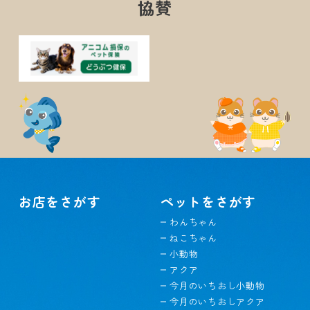
協賛
お店をさがす
ペットをさがす
わんちゃん
ねこちゃん
小動物
アクア
今月のいちおし小動物
今月のいちおしアクア