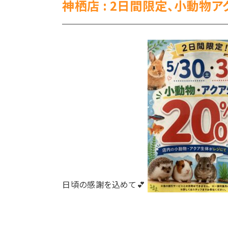
神栖店 : 2日間限定、小動物ア
日頃の感謝を込めて💕