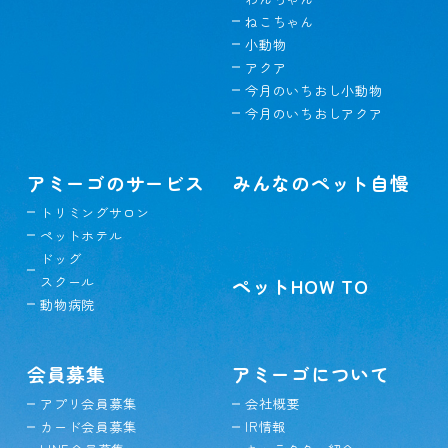
ねこちゃん
小動物
アクア
今月のいちおし小動物
今月のいちおしアクア
アミーゴのサービス
みんなのペット自慢
トリミングサロン
ペットホテル
ドッグ
スクール
ペットHOW TO
動物病院
会員募集
アミーゴについて
アプリ会員募集
会社概要
カード会員募集
IR情報