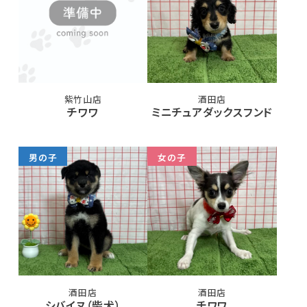
紫竹山店
酒田店
チワワ
ミニチュアダックスフンド
男の子
女の子
酒田店
酒田店
シバイヌ（柴犬）
チワワ