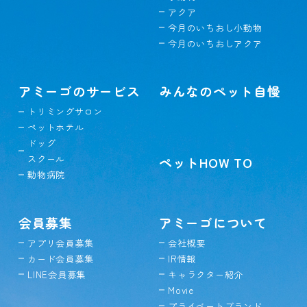
アクア
今月のいちおし小動物
今月のいちおしアクア
アミーゴのサービス
みんなのペット自慢
トリミングサロン
ペットホテル
ドッグ
スクール
ペットHOW TO
動物病院
会員募集
アミーゴについて
アプリ会員募集
会社概要
カード会員募集
IR情報
LINE会員募集
キャラクター紹介
Movie
プライベートブランド