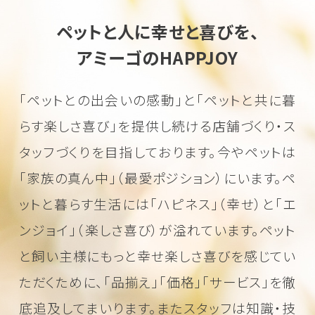
ペットと人に幸せと喜びを、
アミーゴのHAPPJOY
「ペットとの出会いの感動」と「ペットと共に暮
らす楽しさ喜び」を
提供し続ける店舗づくり・ス
タッフづくりを目指しております。
今やペットは
「家族の真ん中」（最愛ポジション）にいます。
ペ
ットと暮らす生活には「ハピネス」（幸せ）と「エ
ンジョイ」（楽しさ喜び）が溢れています。
ペット
と飼い主様にもっと幸せ楽しさ喜びを感じてい
ただくために、
「品揃え」「価格」「サービス」を徹
底追及してまいります。またスタッフは知識・技