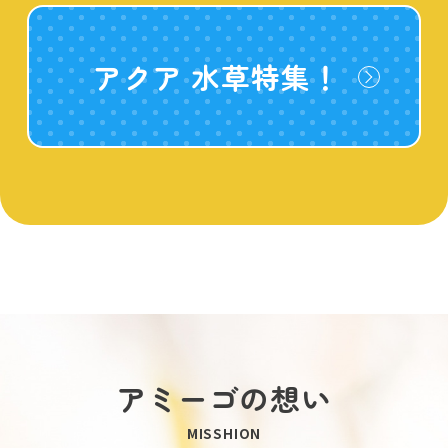
アクア 水草特集！
アミーゴの想い
MISSHION