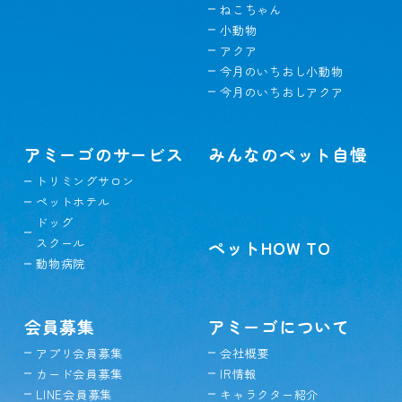
ねこちゃん
小動物
アクア
今月のいちおし小動物
今月のいちおしアクア
アミーゴのサービス
みんなのペット自慢
トリミングサロン
ペットホテル
ドッグ
スクール
ペットHOW TO
動物病院
会員募集
アミーゴについて
アプリ会員募集
会社概要
カード会員募集
IR情報
LINE会員募集
キャラクター紹介