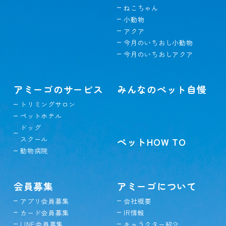
ねこちゃん
小動物
アクア
今月のいちおし小動物
今月のいちおしアクア
アミーゴのサービス
みんなのペット自慢
トリミングサロン
ペットホテル
ドッグ
スクール
ペットHOW TO
動物病院
会員募集
アミーゴについて
アプリ会員募集
会社概要
カード会員募集
IR情報
LINE会員募集
キャラクター紹介