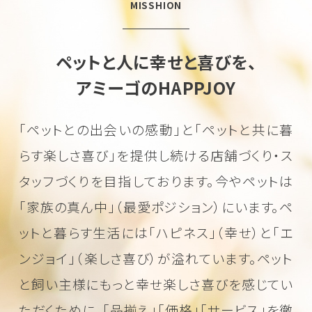
MISSHION
ペットと人に幸せと喜びを、
アミーゴのHAPPJOY
「ペットとの出会いの感動」と「ペットと共に暮
らす楽しさ喜び」を
提供し続ける店舗づくり・ス
タッフづくりを目指しております。
今やペットは
「家族の真ん中」（最愛ポジション）にいます。
ペ
ットと暮らす生活には「ハピネス」（幸せ）と「エ
ンジョイ」（楽しさ喜び）が溢れています。
ペット
と飼い主様にもっと幸せ楽しさ喜びを感じてい
ただくために、
「品揃え」「価格」「サービス」を徹