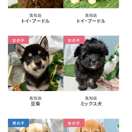
高知店
高知店
トイ・プードル
トイ・プードル
女の子
女の子
高知店
高知店
豆柴
ミックス犬
男の子
女の子