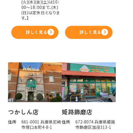
(火)(水)(金)(土)は10：
00～18：00まで、(木)
(日)は定休日となりま
す。】
詳しく見る
詳しく見る
つかしん店
姫路飾磨店
住所
661-0001 兵庫県尼崎
住所
672-8074 兵庫県姫路
市塚口本町4-8-1
市飾磨区加茂313-1