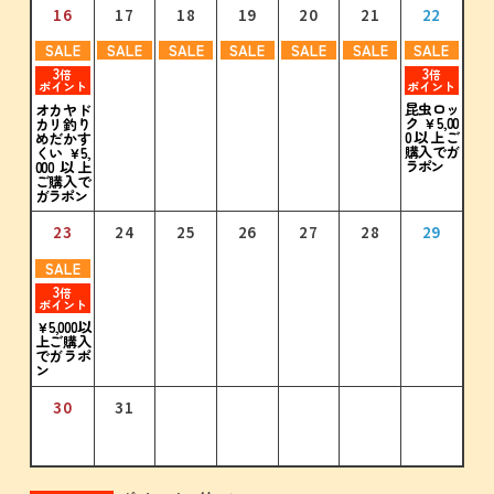
16
17
18
19
20
21
22
SALE
SALE
SALE
SALE
SALE
SALE
SALE
31
3
3
倍
倍
ポイント
ポイント
昆虫ロッ
オカヤド
ク ￥5,00
カリ釣り
0以上ご
めだかす
購入でガ
くい ￥5,
ラポン
000以上
ご購入で
ガラポン
23
24
25
26
27
28
29
SALE
3
倍
ポイント
￥5,000以
上ご購入
でガラポ
ン
30
31