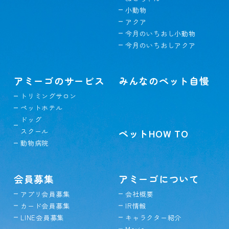
小動物
アクア
今月のいちおし小動物
今月のいちおしアクア
アミーゴのサービス
みんなのペット自慢
トリミングサロン
ペットホテル
ドッグ
スクール
ペットHOW TO
動物病院
会員募集
アミーゴについて
アプリ会員募集
会社概要
カード会員募集
IR情報
LINE会員募集
キャラクター紹介