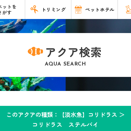
ペットを
トリミング
ペットホテル
さがす
アクア検索
AQUA SEARCH
このアクアの種類：【淡水魚】コリドラス ＞
コリドラス ステルバイ