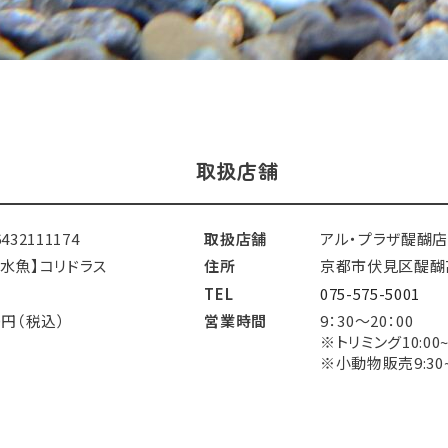
取扱店舗
6432111174
取扱店舗
アル・プラザ醍醐店
淡水魚】コリドラス
住所
京都市伏見区醍醐高
TEL
075-575-5001
0円（税込）
営業時間
9：30～20：00
※トリミング10:00~1
※小動物販売9:30~1