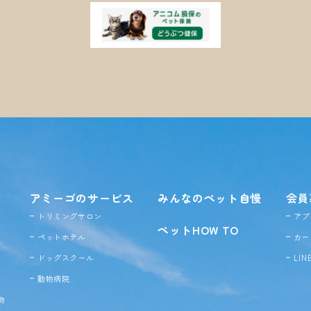
アミーゴのサービス
みんなのペット自慢
会員
トリミングサロン
アプ
ペットHOW TO
ペットホテル
カー
ドッグ
スクール
LI
動物病院
物