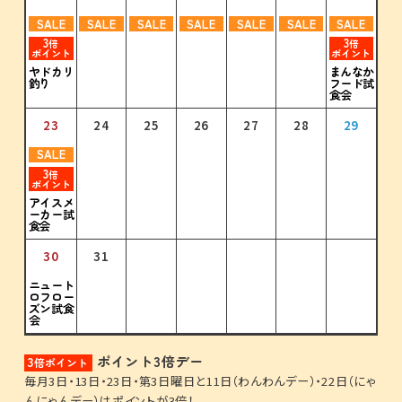
SALE
SALE
SALE
SALE
SALE
SALE
SALE
3
3
倍
倍
ポイント
ポイント
31
まんなか
ヤドカリ
フード試
釣り
食会
23
24
25
26
27
28
29
SALE
3
倍
ポイント
アイスメ
ーカー試
食会
30
31
ニュート
ロフロー
ズン試食
会
ポイント3倍デー
3
倍ポイント
毎月3日・13日・23日・第3日曜日と11日（わんわんデー）・22日（にゃ
んにゃんデー）はポイントが3倍！