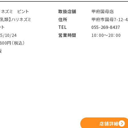
リネズミ ピント
取扱店舗
甲府国母店
哺乳類】ハリネズミ
住所
甲府市国母7-12-4
ント
TEL
055-269-8437
25/10/24
営業時間
10：00～20：00
,800円（税込）
阪
店舗詳細