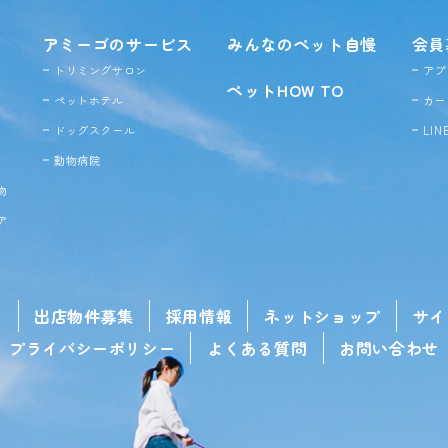
アミーゴのサービス
みんなのペット自慢
会員
トリミングサロン
アプ
ペットHOW TO
ペットホテル
カー
ドッグ
スクール
LI
動物病院
物
ア
せ
出店物件募集
採用情報
ネットショップ
サイ
プライバシーポリシー
よくある質問
お問い合わせ