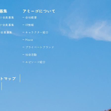
募集
アミーゴについて
リ会員募集
会社概要
ド会員募集
IR情報
NE会員募集
キャラクター紹介
Movie
プライベートブランド
社会活動
エピソード紹介
トマップ