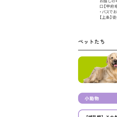
お越しの
口【甲府昭
・バスで
【上条】徒
ペットたち
小動物