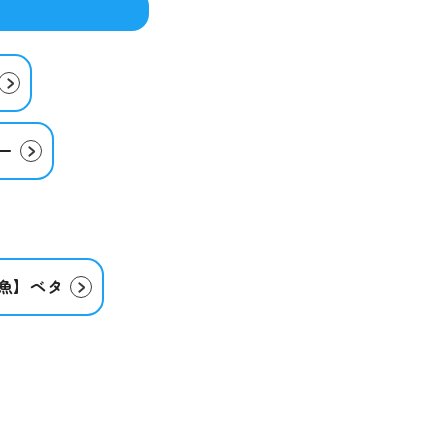
ー
魚】ベタ