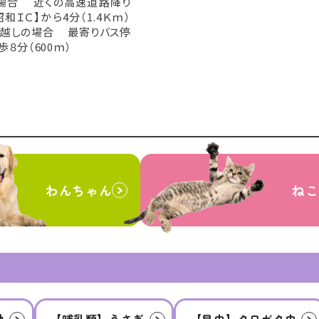
場合 近くの高速道路降り
和ＩＣ】から4分（1.4Ｋｍ）
お越しの場合 最寄りバス停
歩８分（600ｍ）
わんちゃん
ねこ