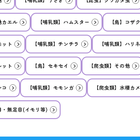
他
【哺乳類】うさぎ
【昆虫】クワガタ虫
他カエル
【哺乳類】ハムスター
【鳥】コザ
モット
【哺乳類】チンチラ
【哺乳類】ハリ
レット
【鳥】セキセイ
【爬虫類】その他
ンコ
【哺乳類】モモンガ
【爬虫類】水棲カ
・無足目(イモリ等)