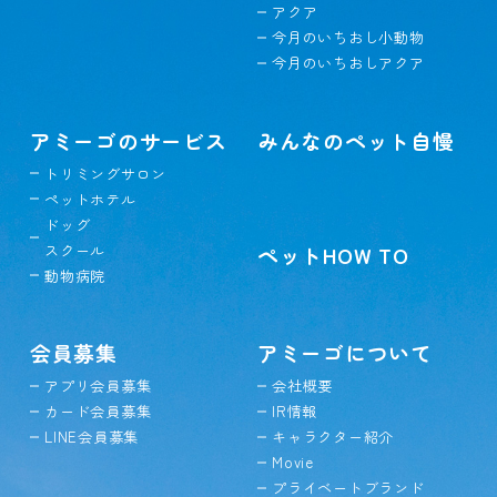
アクア
今月のいちおし小動物
今月のいちおしアクア
アミーゴのサービス
みんなのペット自慢
トリミングサロン
ペットホテル
ドッグ
スクール
ペットHOW TO
動物病院
会員募集
アミーゴについて
アプリ会員募集
会社概要
カード会員募集
IR情報
LINE会員募集
キャラクター紹介
Movie
プライベートブランド