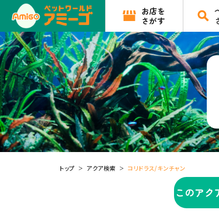
お店を
さがす
トップ
アクア検索
コリドラス/キンチャン
このアク