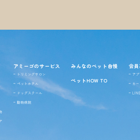
アミーゴのサービス
みんなのペット自慢
会員
トリミングサロン
アプ
ペットHOW TO
ペットホテル
カー
ドッグ
スクール
LI
動物病院
物
ア