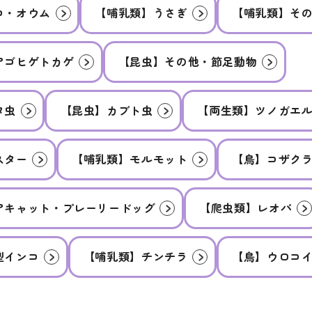
コ・オウム
【哺乳類】うさぎ
【哺乳類】そ
アゴヒゲトカゲ
【昆虫】その他・節足動物
タ虫
【昆虫】カブト虫
【両生類】ツノガエ
スター
【哺乳類】モルモット
【鳥】コザク
アキャット・プレーリードッグ
【爬虫類】レオパ
型インコ
【哺乳類】チンチラ
【鳥】ウロコ