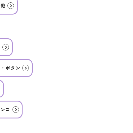
の他
ル
ラ・ボタン
インコ