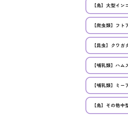
【鳥】大型イン
【爬虫類】フト
【昆虫】クワガ
【哺乳類】ハム
【哺乳類】ミー
【鳥】その他中