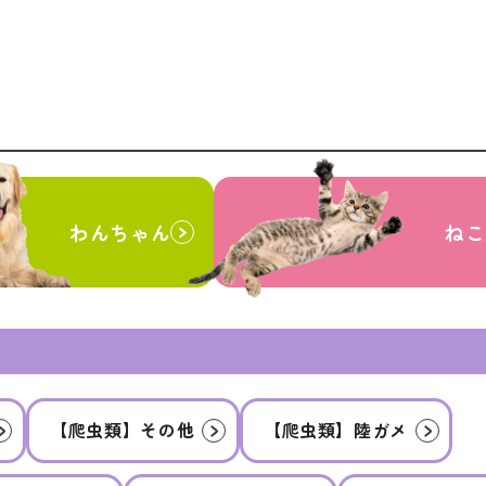
わんちゃん
ねこ
【爬虫類】その他
【爬虫類】陸ガメ