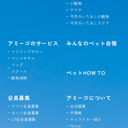
小動物
アクア
今月のいちおし小動物
今月のいちおしアクア
アミーゴのサービス
みんなのペット自慢
トリミングサロン
ペットホテル
ドッグ
スクール
ペットHOW TO
動物病院
会員募集
アミーゴについて
アプリ会員募集
会社概要
カード会員募集
IR情報
LINE会員募集
キャラクター紹介
Movie