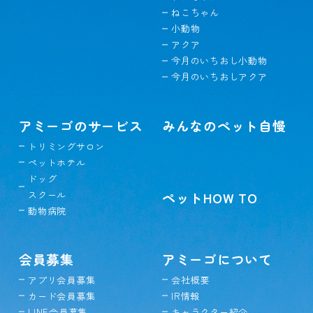
ねこちゃん
小動物
アクア
今月のいちおし小動物
今月のいちおしアクア
アミーゴのサービス
みんなのペット自慢
トリミングサロン
ペットホテル
ドッグ
スクール
ペットHOW TO
動物病院
会員募集
アミーゴについて
アプリ会員募集
会社概要
カード会員募集
IR情報
LINE会員募集
キャラクター紹介