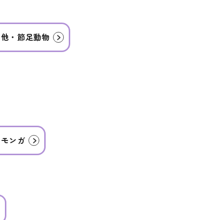
の他・節足動物
モモンガ