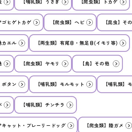
虫
【哺乳類】うさぎ
【爬虫類】トカゲ
アゴヒゲトカゲ
【爬虫類】ヘビ
【昆虫】そ
他カエル
【両生類】有尾目・無足目(イモリ等)
他
【爬虫類】ヤモリ
【鳥】その他
・ボタン
【哺乳類】モルモット
【哺乳類】
パ
【哺乳類】チンチラ
アキャット・プレーリードッグ
【爬虫類】陸ガメ