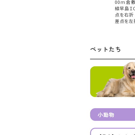
00ｍ倉
線早島Ｉ
点を右折
差点を左
ペットたち
小動物