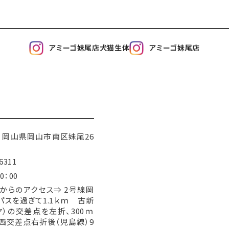
アミーゴ妹尾店犬猫生体
アミーゴ妹尾店
205 岡山県岡山市南区妹尾26
6311
0：00
からのアクセス⇒ 2号線岡
パスを過ぎて1.1ｋｍ 古新
ヤ）の交差点を左折、300ｍ
西交差点右折後（児島線）9