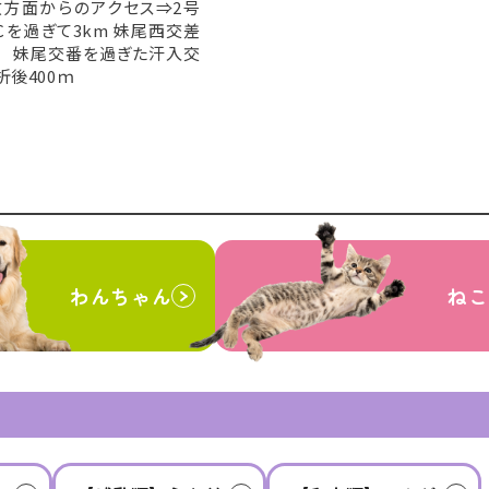
敷方面からのアクセス⇒2号
Ｃを過ぎて3km 妹尾西交差
 妹尾交番を過ぎた汗入交
折後400ｍ
わんちゃん
ねこ