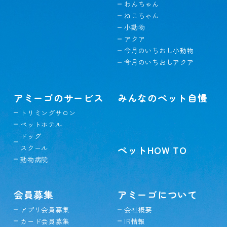
わんちゃん
ねこちゃん
小動物
アクア
今月のいちおし小動物
今月のいちおしアクア
アミーゴのサービス
みんなのペット自慢
トリミングサロン
ペットホテル
ドッグ
スクール
ペットHOW TO
動物病院
会員募集
アミーゴについて
アプリ会員募集
会社概要
カード会員募集
IR情報