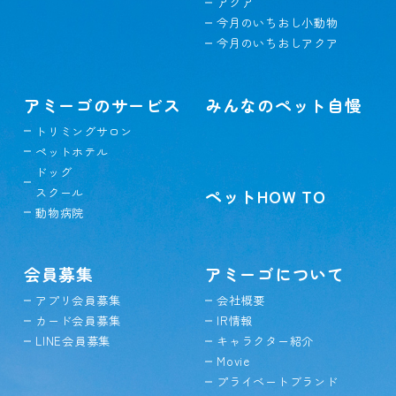
アクア
今月のいちおし小動物
今月のいちおしアクア
アミーゴのサービス
みんなのペット自慢
トリミングサロン
ペットホテル
ドッグ
スクール
ペットHOW TO
動物病院
会員募集
アミーゴについて
アプリ会員募集
会社概要
カード会員募集
IR情報
LINE会員募集
キャラクター紹介
Movie
プライベートブランド