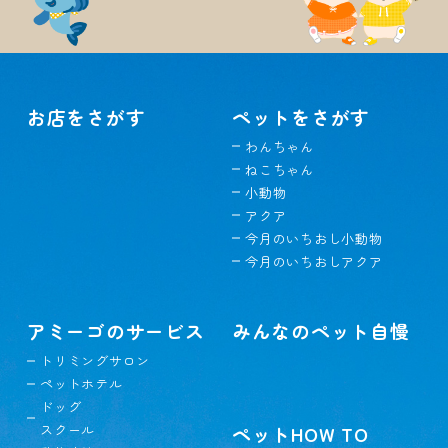
お店をさがす
ペットをさがす
わんちゃん
ねこちゃん
小動物
アクア
今月のいちおし小動物
今月のいちおしアクア
アミーゴのサービス
みんなのペット自慢
トリミングサロン
ペットホテル
ドッグ
スクール
ペットHOW TO