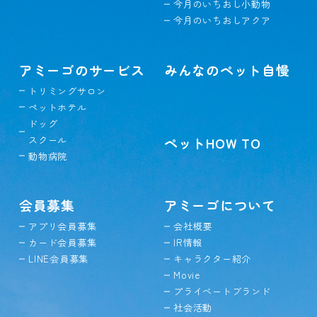
今月のいちおし小動物
今月のいちおしアクア
アミーゴのサービス
みんなのペット自慢
トリミングサロン
ペットホテル
ドッグ
スクール
ペットHOW TO
動物病院
会員募集
アミーゴについて
アプリ会員募集
会社概要
カード会員募集
IR情報
LINE会員募集
キャラクター紹介
Movie
プライベートブランド
社会活動