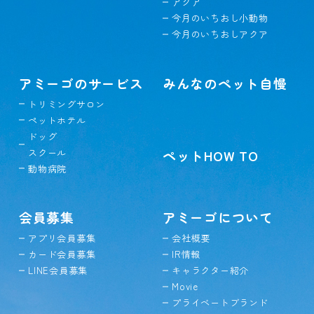
アクア
今月のいちおし小動物
今月のいちおしアクア
アミーゴのサービス
みんなのペット自慢
トリミングサロン
ペットホテル
ドッグ
スクール
ペットHOW TO
動物病院
会員募集
アミーゴについて
アプリ会員募集
会社概要
カード会員募集
IR情報
LINE会員募集
キャラクター紹介
Movie
プライベートブランド