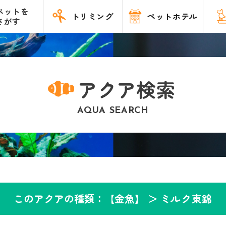
ペットを
トリミング
ペットホテル
さがす
アクア検索
AQUA SEARCH
このアクアの種類：【金魚】 ＞
ミルク東錦