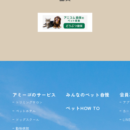
アミーゴのサービス
みんなのペット自慢
会員
トリミングサロン
アプ
ペットHOW TO
ペットホテル
カー
ドッグ
スクール
LI
動物病院