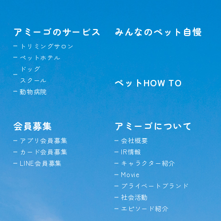
アミーゴのサービス
みんなのペット自慢
トリミングサロン
ペットホテル
ドッグ
スクール
ペットHOW TO
動物病院
会員募集
アミーゴについて
アプリ会員募集
会社概要
カード会員募集
IR情報
LINE会員募集
キャラクター紹介
Movie
プライベートブランド
社会活動
エピソード紹介