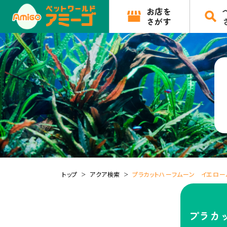
お店を
さがす
トップ
アクア検索
プラカットハーフムーン イエロー
プラカ