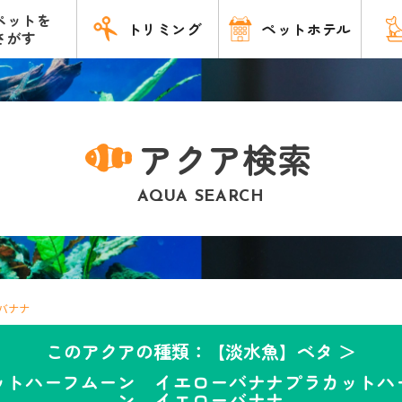
ペットを
トリミング
ペットホテル
さがす
アクア検索
AQUA SEARCH
バナナ
このアクアの種類：【淡水魚】ベタ ＞
ットハーフムーン イエローバナナプラカットハ
ン イエローバナナ