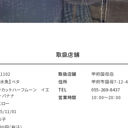
取扱店舗
21102
取扱店舗
甲府国母店
淡水魚】ベタ
住所
甲府市国母7-12-4
ラカットハーフムーン イエ
TEL
055-269-8437
ーバナナ
営業時間
10：00～20：00
エロー
25/11/01
の子
180円（税込）