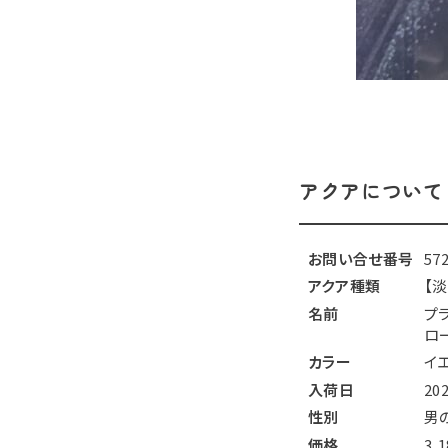
アクアについて
お問い合せ番号
57
アクア種類
【
名前
プ
ロ
カラー
イ
入荷日
20
性別
男
価格
3,