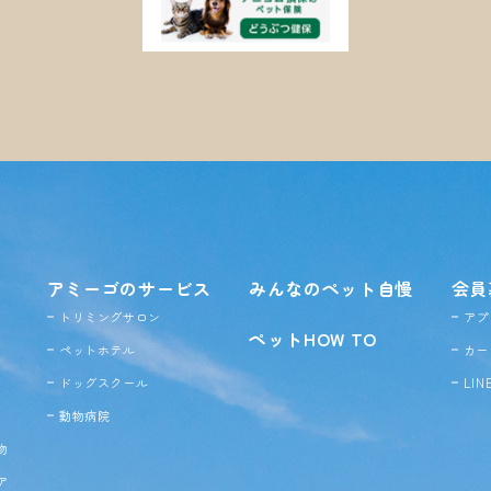
アミーゴのサービス
みんなのペット自慢
会員
トリミングサロン
アプ
ペットHOW TO
ペットホテル
カー
ドッグ
スクール
LI
動物病院
物
ア