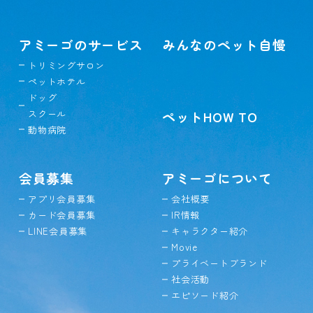
アミーゴのサービス
みんなのペット自慢
トリミングサロン
ペットホテル
ドッグ
スクール
ペットHOW TO
動物病院
会員募集
アミーゴについて
アプリ会員募集
会社概要
カード会員募集
IR情報
LINE会員募集
キャラクター紹介
Movie
プライベートブランド
社会活動
エピソード紹介