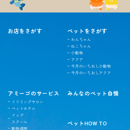
お店をさがす
ペットをさがす
わんちゃん
ねこちゃん
小動物
アクア
今月のいちおし小動物
今月のいちおしアクア
アミーゴのサービス
みんなのペット自慢
トリミングサロン
ペットホテル
ドッグ
スクール
ペットHOW TO
動物病院