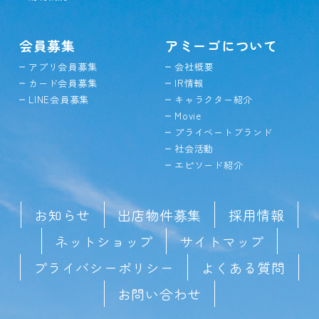
会員募集
アミーゴについて
アプリ会員募集
会社概要
カード会員募集
IR情報
LINE会員募集
キャラクター紹介
Movie
プライベートブランド
社会活動
エピソード紹介
お知らせ
出店物件募集
採用情報
ネットショップ
サイトマップ
プライバシーポリシー
よくある質問
お問い合わせ