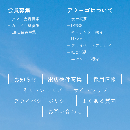
会員募集
アミーゴについて
アプリ会員募集
会社概要
カード会員募集
IR情報
LINE会員募集
キャラクター紹介
Movie
プライベートブランド
社会活動
エピソード紹介
お知らせ
出店物件募集
採用情報
ネットショップ
サイトマップ
プライバシーポリシー
よくある質問
お問い合わせ