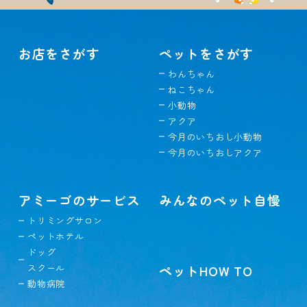
お店をさがす
ペットをさがす
わんちゃん
ねこちゃん
小動物
アクア
今月のいちおし小動物
今月のいちおしアクア
アミーゴのサービス
みんなのペット自慢
トリミングサロン
ペットホテル
ドッグ
スクール
ペットHOW TO
動物病院