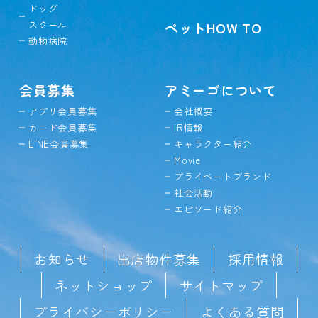
ドッグ
スクール
ペットHOW TO
動物病院
会員募集
アミーゴについて
アプリ会員募集
会社概要
カード会員募集
IR情報
LINE会員募集
キャラクター紹介
Movie
プライベートブランド
社会活動
エピソード紹介
お知らせ
出店物件募集
採用情報
ネットショップ
サイトマップ
プライバシーポリシー
よくある質問