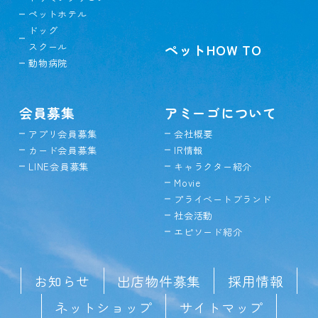
ペットホテル
ドッグ
スクール
ペットHOW TO
動物病院
会員募集
アミーゴについて
アプリ会員募集
会社概要
カード会員募集
IR情報
LINE会員募集
キャラクター紹介
Movie
プライベートブランド
社会活動
エピソード紹介
お知らせ
出店物件募集
採用情報
ネットショップ
サイトマップ