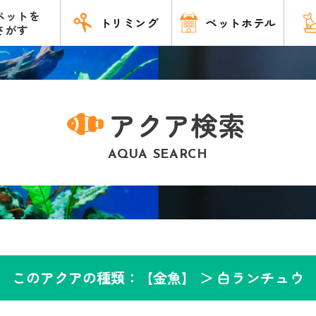
ペットを
トリミング
ペットホテル
さがす
アクア検索
AQUA SEARCH
このアクアの種類：【金魚】 ＞
白ランチュウ