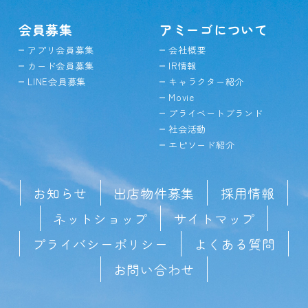
会員募集
アミーゴについて
アプリ会員募集
会社概要
カード会員募集
IR情報
LINE会員募集
キャラクター紹介
Movie
プライベートブランド
社会活動
エピソード紹介
お知らせ
出店物件募集
採用情報
ネットショップ
サイトマップ
プライバシーポリシー
よくある質問
お問い合わせ