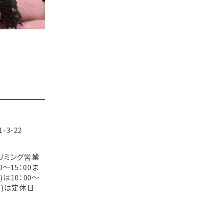
3-22
【トリミング営業
0～15：00ま
土)は10：00～
(日)は定休日