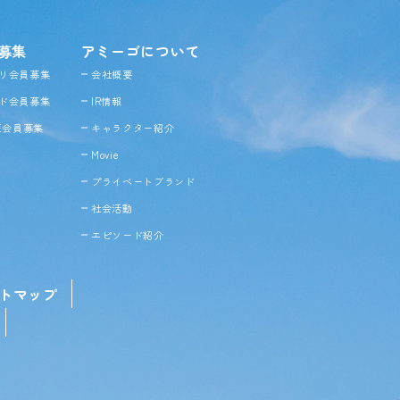
募集
アミーゴについて
リ会員募集
会社概要
ド会員募集
IR情報
NE会員募集
キャラクター紹介
Movie
プライベートブランド
社会活動
エピソード紹介
トマップ