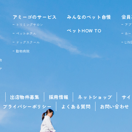
アミーゴのサービス
みんなのペット自慢
会員
トリミングサロン
アプ
ペットHOW TO
ペットホテル
カー
ドッグ
スクール
LI
動物病院
物
ア
せ
出店物件募集
採用情報
ネットショップ
サイ
プライバシーポリシー
よくある質問
お問い合わせ