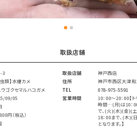
取扱店舗
1-3
取扱店舗
神戸西店
爬虫類】水棲カメ
住所
神戸市西区大津和1-
ュウゴクセマルハコガメ
TEL
078-975-5591
25/09/05
営業時間
10：00～20：00
時間…(月)は10：0
明
で、(火)(水)(金)(
,800円（税込）
18：00まで、(木)
国
となります。】